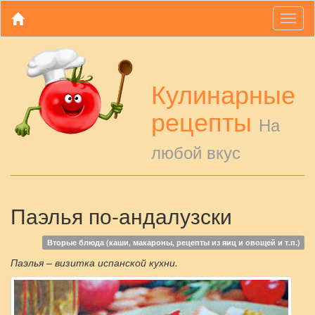
Toggl
naviga
Кулинарные
рецепты
На
любой вкус
Паэлья по-андалузски
Вторые блюда (каши, макароны, рецепты из яиц и овощей и т.п.)
Паэлья – визитка испанской кухни.