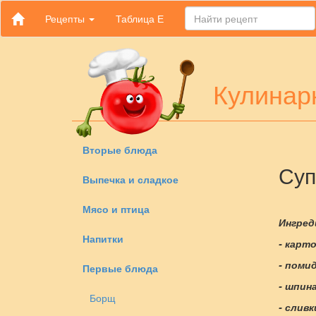
Рецепты
Таблица Е
Кулинар
Вторые блюда
Суп
Выпечка и сладкое
Мясо и птица
Ингред
Напитки
- карто
- помид
Первые блюда
- шпина
Борщ
- сливк