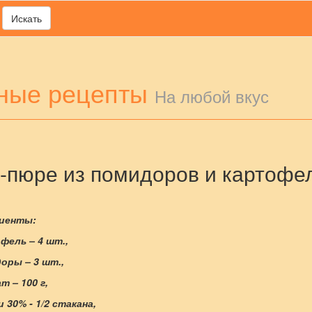
Искать
ные рецепты
На любой вкус
-пюре из помидоров и картофе
иенты:
фель – 4 шт.,
оры – 3 шт.,
т – 100 г,
и 30% - 1/2 стакана,