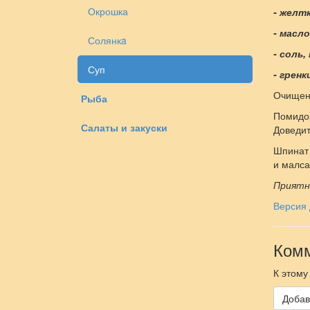
Окрошка
- желтк
- масло
Солянкa
- соль
Суп
- гренк
Очищенн
Рыба
Помидор
Салаты и закуски
Доведит
Шпинат 
и малса
Приятн
Версия 
Комм
К этому
Добав