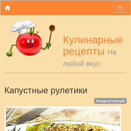
Toggl
naviga
Кулинарные
рецепты
На
любой вкус
Капустные рулетики
Блюда из овощей