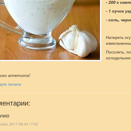
- 200 г сме
- 1 пучок ук
- соль, чер
Натереть огу
измельченны
Посолить, п
холодильник
ого аппетита!
для печати
ентарии:
ачно
сана, 2017-08-04 17:02