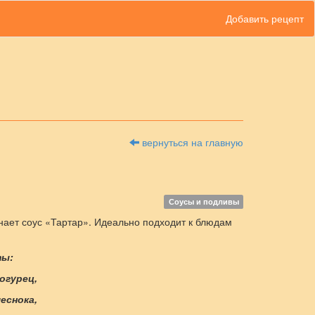
Добавить рецепт
вернуться на главную
Соусы и подливы
нает соус «Тартар». Идеально подходит к блюдам
ты:
 огурец,
чеснока,