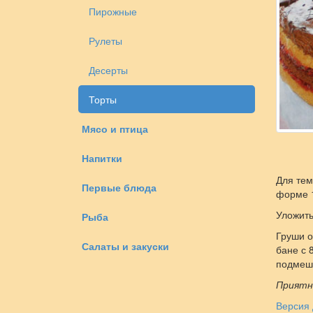
Пирожные
Рулеты
Десерты
Торты
Мясо и птица
Напитки
Для тем
Первые блюда
форме 1
Уложить
Рыба
Груши о
Салаты и закуски
бане с 
подмеша
Приятн
Версия 