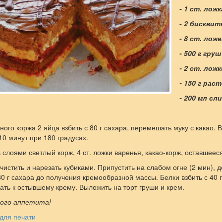
- 1 ст. лож
- 2 бисквит
- 8 ст. лож
- 500 г гру
- 2 ст. ложк
- 150 г рас
- 200 мл сли
ного коржа 2 яйца взбить с 80 г сахара, перемешать муку с какао
0 минут при 180 градусах.
 слоями светлый корж, 4 ст. ложки варенья, какао-корж, оставшеес
чистить и нарезать кубиками. Припустить на слабом огне (2 мин), 
80 г сахара до получения кремообразной массы. Белки взбить с 40
ть к остывшему крему. Выложить на торт груши и крем.
ого аппетита!
для печати