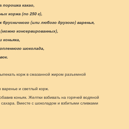
ка порошка какао,
ных коржа (по 250 г),
ек брусничного (или любого другого) варенья,
ш (можно консервированных),
и коньяка,
топленного шоколада,
вок.
. Выпекать корж в смазанной жиром разъемной
я варенье и светлый корж.
добавив коньяк. Желтки взбивать на горячей водяной
 г сахара. Вместе с шоколадом и взбитыми сливками