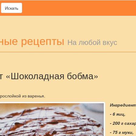
Искать
ные рецепты
На любой вкус
т «Шоколадная бобма»
прослойкой из варенья.
Ингредиен
- 6 яиц,
- 200 г саха
- 75 г муки,